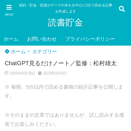
節約・貯金・投資がテーマの本をを中心に5分で読める記事
を作成します
MENU
読書貯金
ホーム
お問い合わせ
プライバシーポリシー
ホーム
カテゴリー
ChatGPT見るだけノート／監修：松村雄太
2025年9月28日
2023年9月5日
※ 毎朝、5分以内で読める書籍の紹介記事を公開しま
す。
※そのままの文章ではありませんが、試し読みする感
覚でお楽しみください。