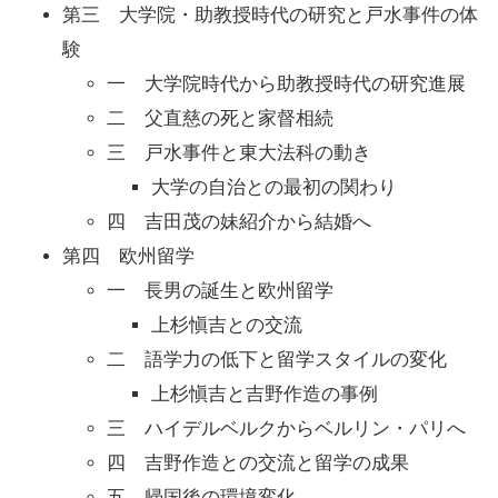
第三 大学院・助教授時代の研究と戸水事件の体
験
一 大学院時代から助教授時代の研究進展
二 父直慈の死と家督相続
三 戸水事件と東大法科の動き
大学の自治との最初の関わり
四 吉田茂の妹紹介から結婚へ
第四 欧州留学
一 長男の誕生と欧州留学
上杉愼吉との交流
二 語学力の低下と留学スタイルの変化
上杉愼吉と吉野作造の事例
三 ハイデルベルクからベルリン・パリへ
四 吉野作造との交流と留学の成果
五 帰国後の環境変化