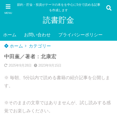
節約・貯金・投資がテーマの本をを中心に5分で読める記事
を作成します
MENU
読書貯金
ホーム
お問い合わせ
プライバシーポリシー
ホーム
カテゴリー
中田薫／著者：北康宏
2025年9月28日
2023年9月15日
※ 毎朝、5分以内で読める書籍の紹介記事を公開しま
す。
※そのままの文章ではありませんが、試し読みする感
覚でお楽しみください。