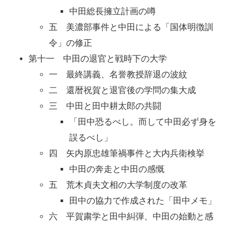
中田総長擁立計画の噂
五 美濃部事件と中田による「国体明徴訓
令」の修正
第十一 中田の退官と戦時下の大学
一 最終講義、名誉教授辞退の波紋
二 還暦祝賀と退官後の学問の集大成
三 中田と田中耕太郎の共闘
「田中恐るべし。而して中田必ず身を
誤るべし」
四 矢内原忠雄筆禍事件と大内兵衛検挙
中田の奔走と中田の感慨
五 荒木貞夫文相の大学制度の改革
田中の協力で作成された「田中メモ」
六 平賀粛学と田中糾弾、中田の始動と感