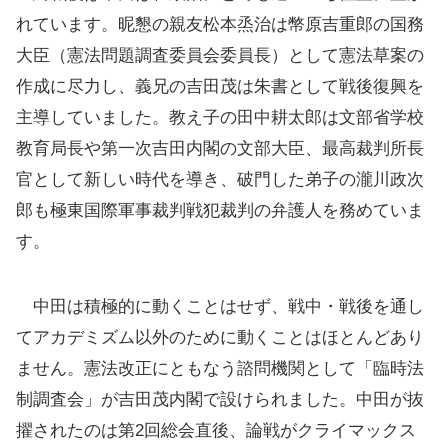
れています。昵懇の親友松本烝治は幣原吉重郎の国務
大臣（憲法問題調査委員会委員長）として憲法草案の
作成に尽力し、義兄の吉田茂は朱書として戦後復興を
主導していました。教え子の田中耕太郎は文部省学校
教育局長や第一次吉田内閣の文部大臣、最高裁判所長
官として新しい時代を導き、破門した弟子の瀧川政次
郎も極東国際軍事裁判戦犯裁判の弁護人を務めていま
す。
中田は積極的に動くことはせず、戦中・戦後を通し
てアカデミズム以外のために動くことはほとんどあり
ません。憲法改正にともなう諮問機関として「臨時法
制調査会」が吉田茂内閣で設けられました。中田が抜
擢されたのは第2回総会直後、論戦がクライマックス