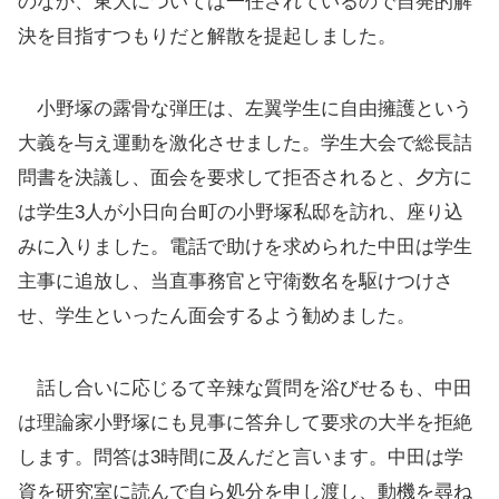
のなか、東大については一任されているので自発的解
決を目指すつもりだと解散を提起しました。
小野塚の露骨な弾圧は、左翼学生に自由擁護という
大義を与え運動を激化させました。学生大会で総長詰
問書を決議し、面会を要求して拒否されると、夕方に
は学生3人が小日向台町の小野塚私邸を訪れ、座り込
みに入りました。電話で助けを求められた中田は学生
主事に追放し、当直事務官と守衛数名を駆けつけさ
せ、学生といったん面会するよう勧めました。
話し合いに応じるて辛辣な質問を浴びせるも、中田
は理論家小野塚にも見事に答弁して要求の大半を拒絶
します。問答は3時間に及んだと言います。中田は学
資を研究室に読んで自ら処分を申し渡し、動機を尋ね