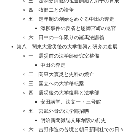
三 法制史講義の担当開始と弟子の育成
四 牧健二との論争
五 定年制の創始をめぐる中田の奔走
澤柳事件の反省と恩師宮崎の退官
六 田中の一年限りの羅馬法講義
第八 関東大震災後の大学復興と研究の進展
一 震災前の法学部研究室整備
中田の奔走
二 関東大震災と史料の焼亡
三 国立への大学移転案
四 震災後の大学復興と法学部
安田講堂、法文一・三号館
五 宮武外骨の法学部招聘
明治新聞雑誌文庫創設の前史
六 吉野作造の苦境と朝日新聞社での日々