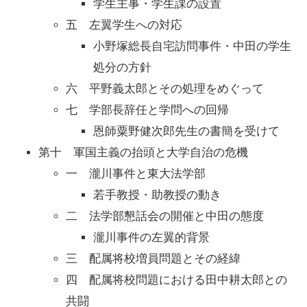
学生主事・学生課の設置
五 左翼学生への対応
小野塚総長自宅訪問事件・中田の学生
処分の方針
六 平野義太郎とその処理をめぐって
七 学部長辞任と学問への回帰
恩師粟野健次郎先生の書簡を受けて
第十 軍国主義の抬頭と大学自治の危機
一 瀧川事件と東大法学部
若手教授・助教授の動き
二 法学部懇話会の開催と中田の態度
瀧川事件の左翼的背景
三 配属将校増員問題とその経緯
四 配属将校問題における田中耕太郎との
共闘