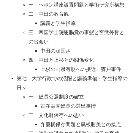
一 ヘボン講座設置問題と学術研究所構想
二 中田の教育観
講義と学生指導
三 帝国学士院恩賜賞の事態と宮武外骨と
の出会い
中田の頑固さ
四 中田と上杉との関係変化
上杉の山県有朋への接近、森戸事件
第七 大学行政での活躍と講義準備・学生指導の
日々
一 総長公選制度の確立
古在由直総長の選出事情
二 文化財保存への思い
弁慶橋保存問題と黒板勝美との接点