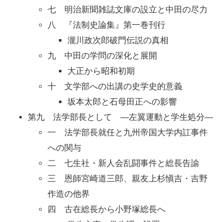
七 明治新聞雑誌文庫の設立と中田の尽力
八 『法制史論集』第一巻刊行
瀧川政次郎破門伝説の真相
九 中田の学問の深化と展開
大正から昭和初期
十 文学部への出講の史学史的意義
坂本太郎と石母田正への影響
第九 法学部長として ―左翼運動と学生処分―
一 法学部長就任と九州帝国大学内訌事件
への関与
二 七生社・新人会乱闘事件と総長告諭
三 恩師宮崎道三郎、親友上杉愼吉・吉野
作造の他界
四 古在総長から小野塚総長へ