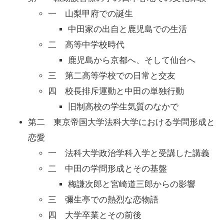
一 山梨甲府での誕生
中田家の出自と鹿児島での生活
二 高等中学校時代
鹿児島から京都へ、そして仙台へ
三 第二高等学校での日常と交友
四 校長排斥運動と中田の単独行動
旧制高校の学生気質のなかで
第二 東京帝国大学法科大学における学問形成と
恋愛
一 法科大学政治学科入学と受講した講義
二 中田の学問形成とその基盤
梅謙次郎と宮崎道三郎からの影響
三 彌生亭での熱烈な恋物語
四 大学卒業とその前後