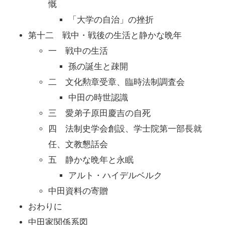
慨
「大学の自治」の挫折
第十二 戦中・戦後の生活と静かな晩年
一 戦中の生活
孫の誕生と疎開
二 文化勲章受章、臨時法制調査会
中田の時世認識
三 愛弟子原田慶吉の自死
四 法制史学会創設、学士院第一部長就
任、文教懇話会
五 静かな晩年と永眠
アルト・ハイデルベルク
中田資料の寄贈
おわりに
中田家関係系図