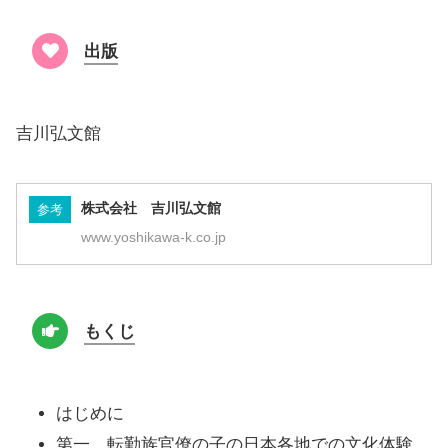
出版
吉川弘文館
株式会社 吉川弘文館
参考
www.yoshikawa-k.co.jp
もくじ
はじめに
第一 転勤族官僚の子の日本各地での文化体験