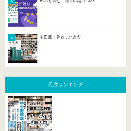
BCGが読む 経営の論点2023
中田薫／著者：北康宏
月次ランキング