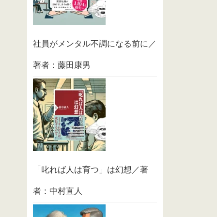
社員がメンタル不調になる前に／
著者：藤田康男
「叱れば人は育つ」は幻想／著
者：中村直人