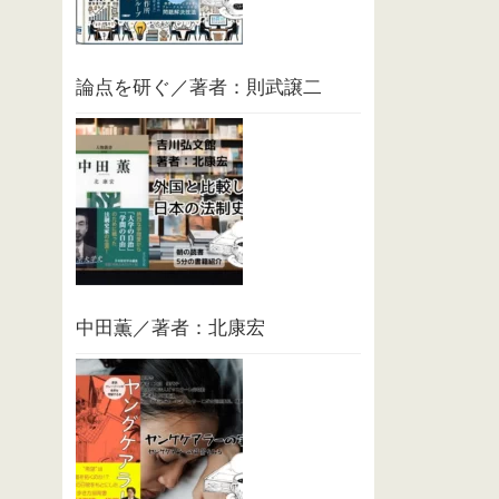
論点を研ぐ／著者：則武譲二
中田薫／著者：北康宏