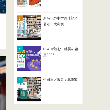
新時代の中学野球部／
著者：大利実
BCGが読む 経営の論
点2023
中田薫／著者：北康宏