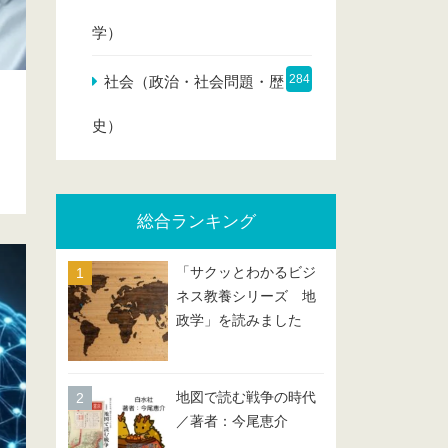
学）
284
社会（政治・社会問題・歴
史）
総合ランキング
「サクッとわかるビジ
ネス教養シリーズ 地
政学」を読みました
地図で読む戦争の時代
／著者：今尾恵介