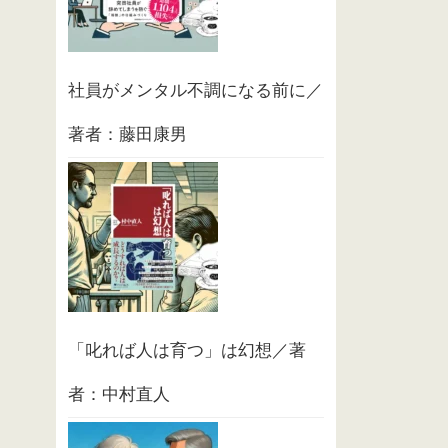
社員がメンタル不調になる前に／
著者：藤田康男
「叱れば人は育つ」は幻想／著
者：中村直人