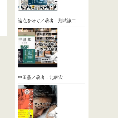
論点を研ぐ／著者：則武譲二
中田薫／著者：北康宏