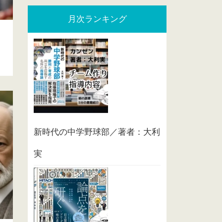
月次ランキング
新時代の中学野球部／著者：大利
実