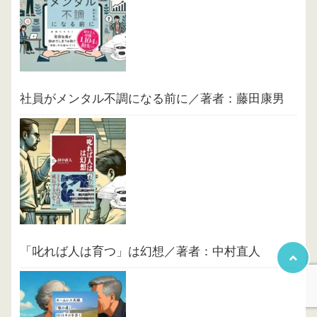
社員がメンタル不調になる前に／著者：藤田康男
「叱れば人は育つ」は幻想／著者：中村直人