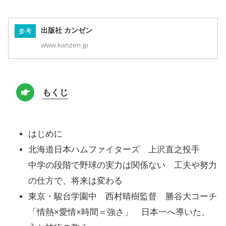
出版社 カンゼン
参考
www.kanzen.jp
もくじ
はじめに
北海道日本ハムファイターズ 上沢直之投手
中学の段階で野球の実力は関係ない 工夫や努力
の仕方で、将来は変わる
東京・駿台学園中 西村晴樹監督 勝谷大コーチ
「情熱×愛情×時間＝強さ」 日本一へ導いた、