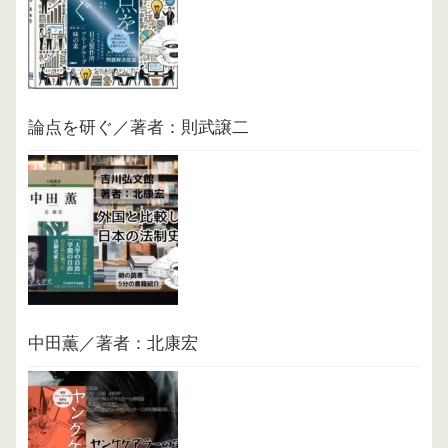
論点を研ぐ／著者：則武譲二
中田薫／著者：北康宏