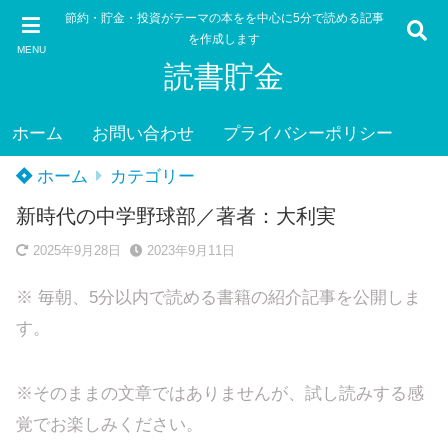
節約・貯金・投資がテーマの本をを中心に5分で読める記事
を作成します
MENU
読書貯金
ホーム
お問い合わせ
プライバシーポリシー
ホーム
カテゴリー
新時代の中学野球部／著者：大利実
2025年9月28日
2023年9月11日
※ 毎朝、5分以内で読める書籍の紹介記事を公開しま
す。
※そのままの文章ではありませんが、試し読みする感
覚でお楽しみください。