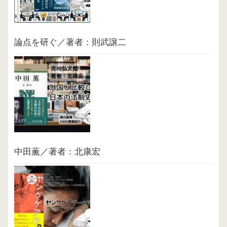
論点を研ぐ／著者：則武譲二
中田薫／著者：北康宏