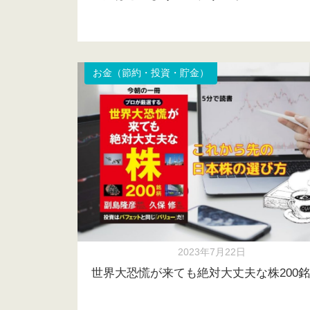
お金（節約・投資・貯金）
2023年7月22日
世界大恐慌が来ても絶対大丈夫な株200