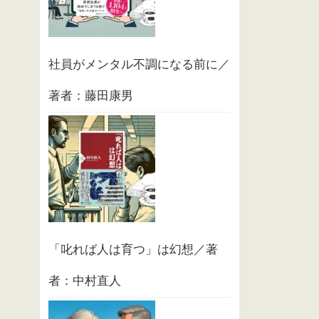
社員がメンタル不調になる前に／
著者：藤田康男
「叱れば人は育つ」は幻想／著
者：中村直人