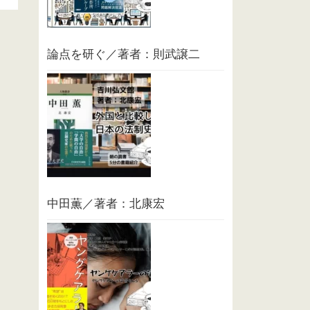
論点を研ぐ／著者：則武譲二
中田薫／著者：北康宏