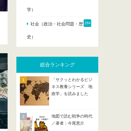
学）
284
社会（政治・社会問題・歴
史）
総合ランキング
「サクッとわかるビジ
ネス教養シリーズ 地
政学」を読みました
地図で読む戦争の時代
／著者：今尾恵介