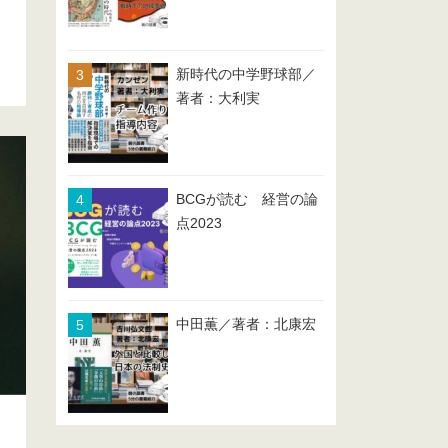
新時代の中学野球部／
著者：大利実
BCGが読む 経営の論
点2023
中田薫／著者：北康宏