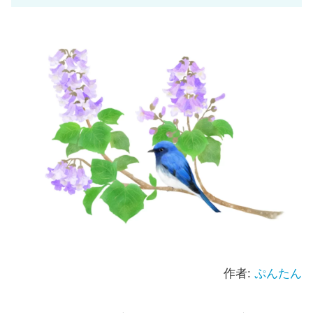
作者:
ぷんたん