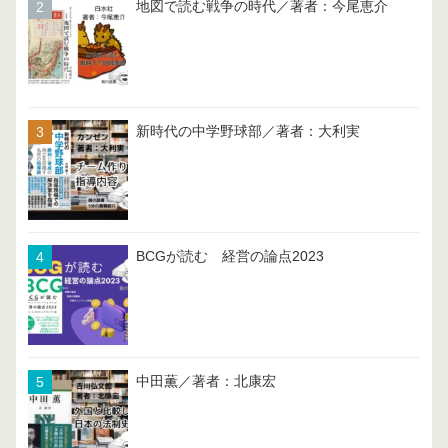
地図で読む戦争の時代／著者：今尾恵介
新時代の中学野球部／著者：大利実
BCGが読む 経営の論点2023
中田薫／著者：北康宏