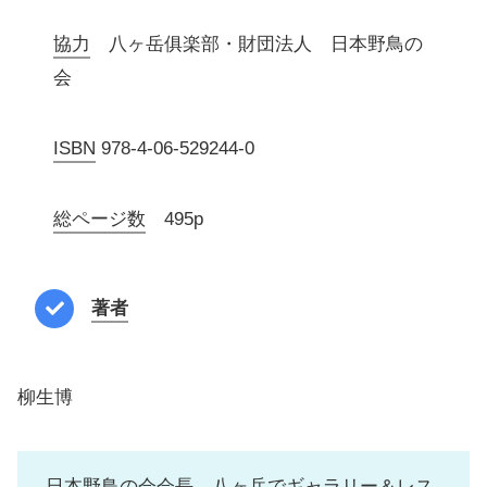
協力
八ヶ岳俱楽部・財団法人 日本野鳥の
会
ISBN
978-4-06-529244-0
総ページ数
495p
著者
柳生博
日本野鳥の会会長。八ヶ岳でギャラリー＆レス