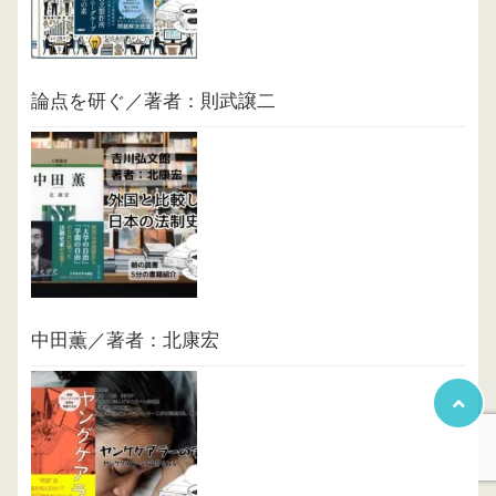
論点を研ぐ／著者：則武譲二
中田薫／著者：北康宏