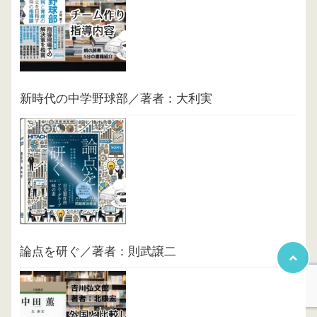
新時代の中学野球部／著者：大利実
論点を研ぐ／著者：則武譲二