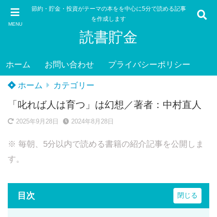
節約・貯金・投資がテーマの本をを中心に5分で読める記事
を作成します
MENU
読書貯金
ホーム
お問い合わせ
プライバシーポリシー
ホーム
カテゴリー
「叱れば人は育つ」は幻想／著者：中村直人
2025年9月28日
2024年8月28日
※ 毎朝、5分以内で読める書籍の紹介記事を公開しま
す。
目次