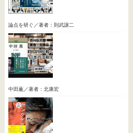
論点を研ぐ／著者：則武譲二
中田薫／著者：北康宏