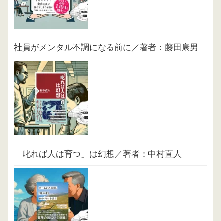
社員がメンタル不調になる前に／著者：藤田康男
「叱れば人は育つ」は幻想／著者：中村直人