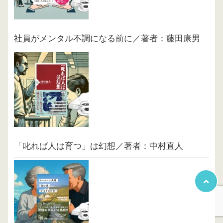
社員がメンタル不調になる前に／著者：藤田康男
「叱れば人は育つ」は幻想／著者：中村直人