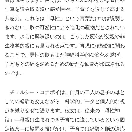
者は説明します。例えば、赤ちゃんのわずかな表情や
仕草を読み取る鋭い感受性や、子育てを通じて高まる
共感力。これらは「母性」という言葉だけでは説明し
きれない、脳の可塑性による進化の産物だとされてい
ます。さらに興味深いのは、こうした変化が父親や非
生物学的親にも見られる点です。育児に積極的に関わ
ることで、男性の脳もまた神経科学的な変化を遂げ、
子どもとの絆を深めるための新たな回路が形成される
のです。
チェルシー・コナボイは、自身の二人の息子の母と
しての経験も交えながら、科学的データと個人的な視
点を織り交ぜて語ります。彼女は、従来の「母性神
話」—母親は生まれつき子育てに適しているという固
定観念—に疑問を投げかけ、子育ては経験と脳の適応