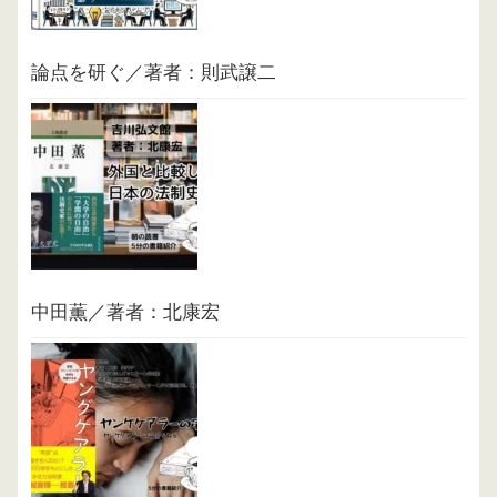
論点を研ぐ／著者：則武譲二
中田薫／著者：北康宏