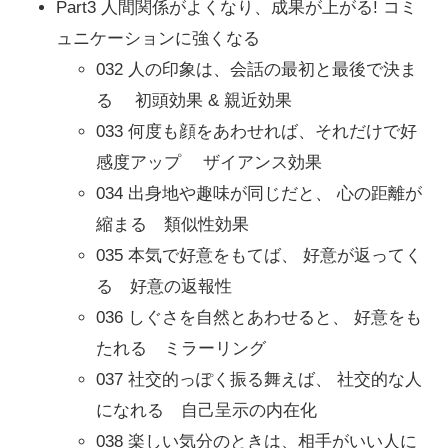
Part3 人間関係がよくなり、成果が上がる! コミ
ュニケーションに強くなる
032 人の印象は、会話の最初と最後で決ま
る 初頭効果 & 親近効果
033 何度も顔をあわせれば、それだけで好
感度アップ ザイアンス効果
034 出身地や趣味が同じだと、 心の距離が
縮まる 類似性効果
035 本気で好意をもてば、 好意が返ってく
る 好意の返報性
036 しぐさを自然とあわせると、 好意をも
たれる ミラーリング
037 社交的っぽく振る舞えば、 社交的な人
になれる 自己呈示の内在化
038 楽しい気分のときは、相手がいい人に