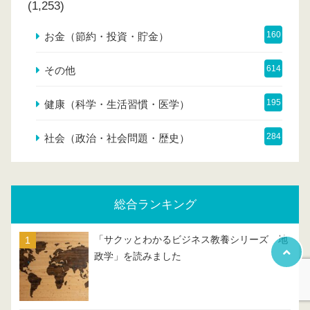
(1,253)
160
お金（節約・投資・貯金）
614
その他
195
健康（科学・生活習慣・医学）
284
社会（政治・社会問題・歴史）
総合ランキング
「サクッとわかるビジネス教養シリーズ 地
政学」を読みました