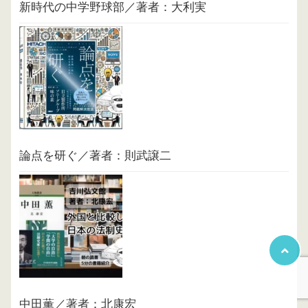
新時代の中学野球部／著者：大利実
論点を研ぐ／著者：則武譲二
中田薫／著者：北康宏