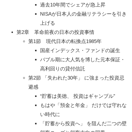
過去10年間でシェアが急上昇
NISAが日本人の金融リテラシーを引き
上げる
第2章 革命前夜の日本の投資事情
第1節 現代日本の転換点1985年
国産インデックス・ファンドの誕生
バブル期に大人気を博した元本保証・
高利回りの貸付信託
第2節 「失われた30年」 に強まった投資忌
避感
“貯蓄は美徳、 投資はギャンブル”
もはや「預金と年金」 だけでは守れな
い時代に
「貯蓄から投資へ」 を阻んだ二つの壁