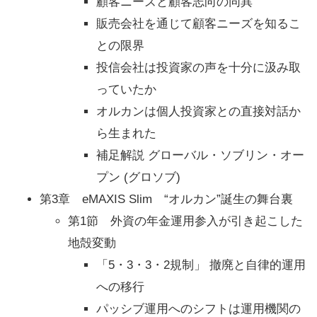
顧客ニーズと顧客志向の同異
販売会社を通じて顧客ニーズを知るこ
との限界
投信会社は投資家の声を十分に汲み取
っていたか
オルカンは個人投資家との直接対話か
ら生まれた
補足解説 グローバル・ソブリン・オー
プン (グロソブ)
第3章 eMAXIS Slim “オルカン”誕生の舞台裏
第1節 外資の年金運用参入が引き起こした
地殻変動
「5・3・3・2規制」 撤廃と自律的運用
への移行
パッシブ運用へのシフトは運用機関の