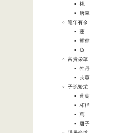
桃
唐草
連年有余
蓮
鴛鴦
魚
富貴栄華
牡丹
芙蓉
子孫繁栄
葡萄
柘榴
蔦
唐子
隠居楽道