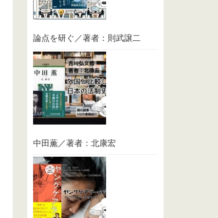
論点を研ぐ／著者：則武譲二
中田薫／著者：北康宏