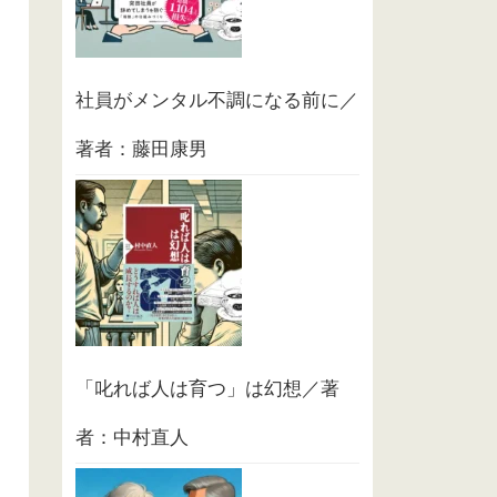
社員がメンタル不調になる前に／
著者：藤田康男
「叱れば人は育つ」は幻想／著
者：中村直人