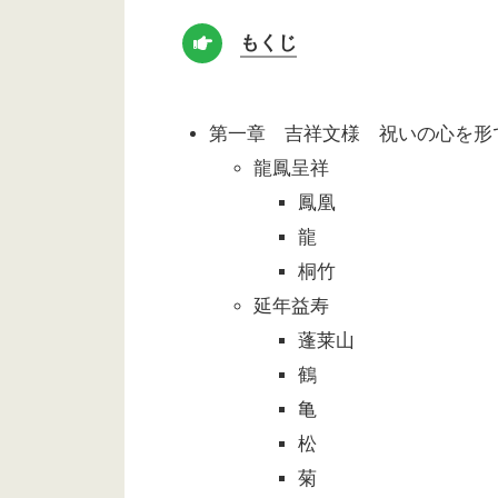
もくじ
第一章 吉祥文様 祝いの心を形
龍鳳呈祥
鳳凰
龍
桐竹
延年益寿
蓬莱山
鶴
亀
松
菊