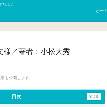
作成します
ホー
文様／著者：小松大秀
記事を公開します。
目次