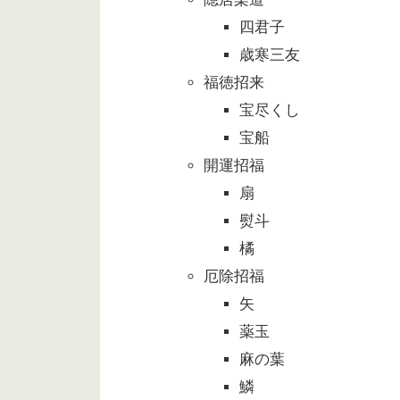
四君子
歳寒三友
福徳招来
宝尽くし
宝船
開運招福
扇
熨斗
橘
厄除招福
矢
薬玉
麻の葉
鱗