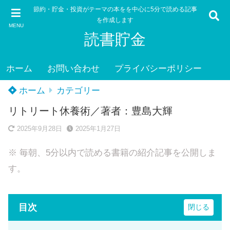
節約・貯金・投資がテーマの本をを中心に5分で読める記事
を作成します
MENU
読書貯金
ホーム
お問い合わせ
プライバシーポリシー
ホーム
カテゴリー
リトリート休養術／著者：豊島大輝
2025年9月28日
2025年1月27日
※ 毎朝、5分以内で読める書籍の紹介記事を公開しま
す。
目次