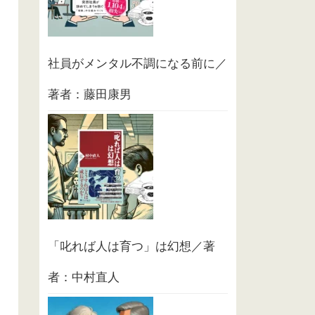
社員がメンタル不調になる前に／
著者：藤田康男
「叱れば人は育つ」は幻想／著
者：中村直人