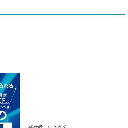
た
発行者
山下直久