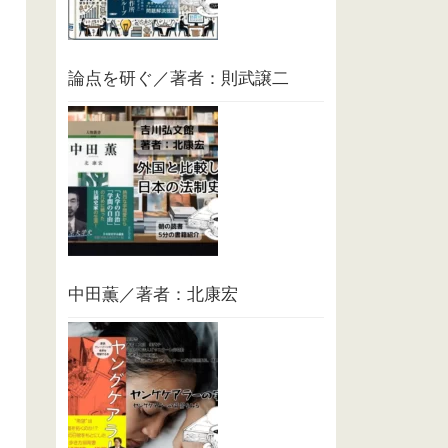
論点を研ぐ／著者：則武譲二
中田薫／著者：北康宏