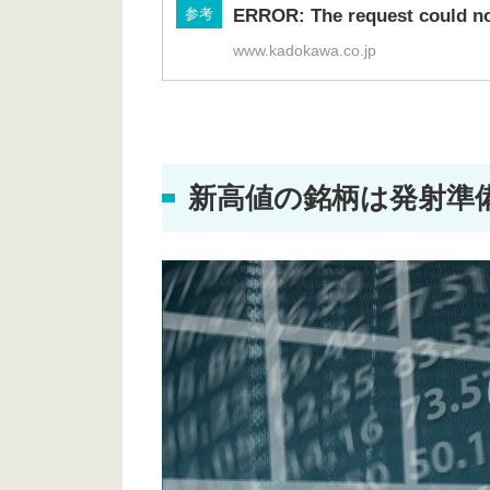
参考
ERROR: The request could not
www.kadokawa.co.jp
新高値の銘柄は発射準