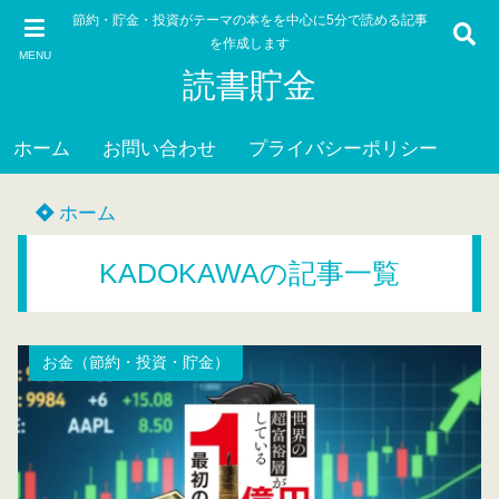
節約・貯金・投資がテーマの本をを中心に5分で読める記事
を作成します
MENU
読書貯金
ホーム
お問い合わせ
プライバシーポリシー
ホーム
KADOKAWAの記事一覧
お金（節約・投資・貯金）