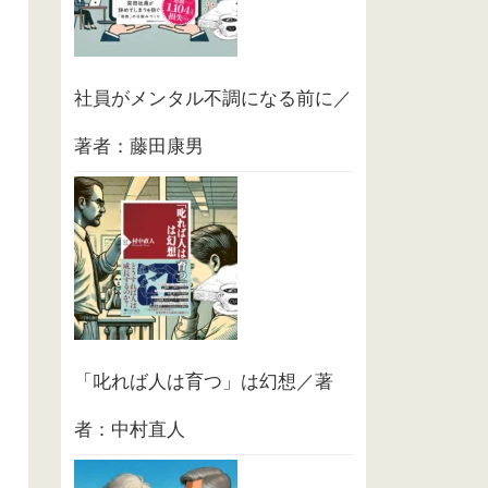
社員がメンタル不調になる前に／
著者：藤田康男
「叱れば人は育つ」は幻想／著
者：中村直人