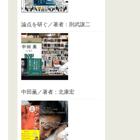
論点を研ぐ／著者：則武譲二
中田薫／著者：北康宏