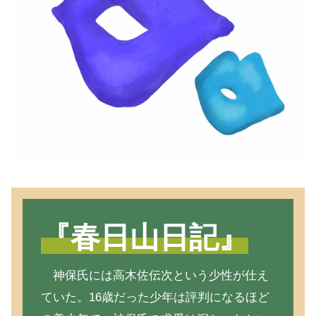
『春日山日記』
神保氏には高木佐伝次という少性が仕え
ていた。16歳だった少年は評判になるほど