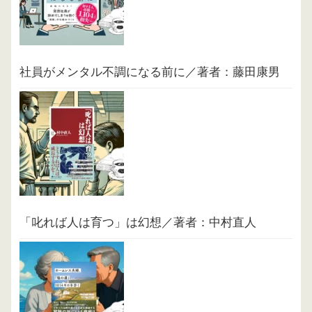
社員がメンタル不調になる前に／著者：藤田康男
「叱れば人は育つ」は幻想／著者：中村直人