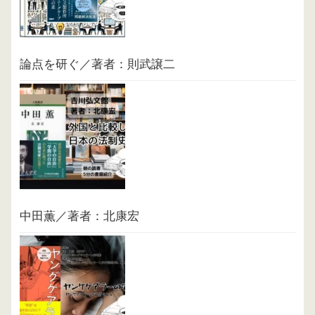
論点を研ぐ／著者：則武譲二
中田薫／著者：北康宏