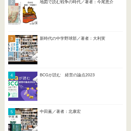
地図で読む戦争の時代／著者：今尾恵介
新時代の中学野球部／著者：大利実
BCGが読む 経営の論点2023
中田薫／著者：北康宏