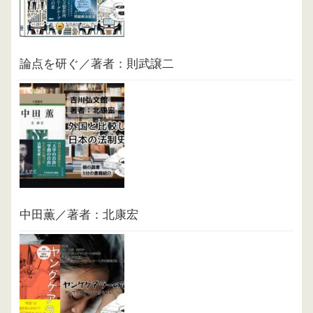
論点を研ぐ／著者：則武譲二
中田薫／著者：北康宏