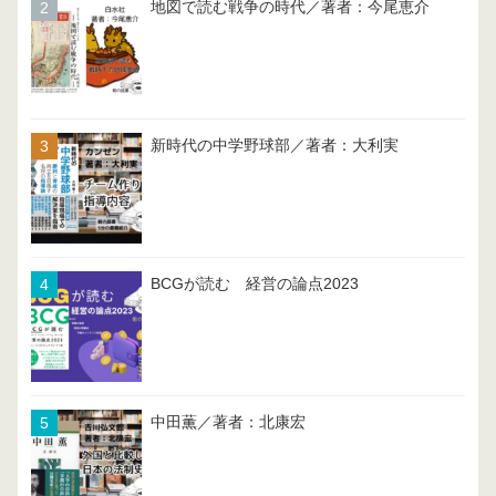
地図で読む戦争の時代／著者：今尾恵介
新時代の中学野球部／著者：大利実
BCGが読む 経営の論点2023
中田薫／著者：北康宏