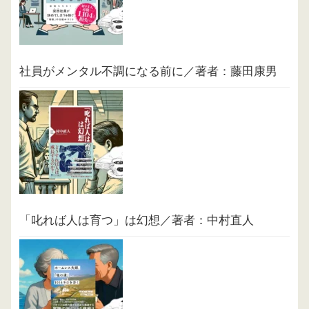
社員がメンタル不調になる前に／著者：藤田康男
「叱れば人は育つ」は幻想／著者：中村直人