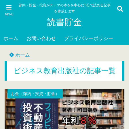
節約・貯金・投資がテーマの本をを中心に5分で読める記事
を作成します
MENU
読書貯金
ホーム
お問い合わせ
プライバシーポリシー
ホーム
ビジネス教育出版社の記事一覧
お金（節約・投資・貯金）