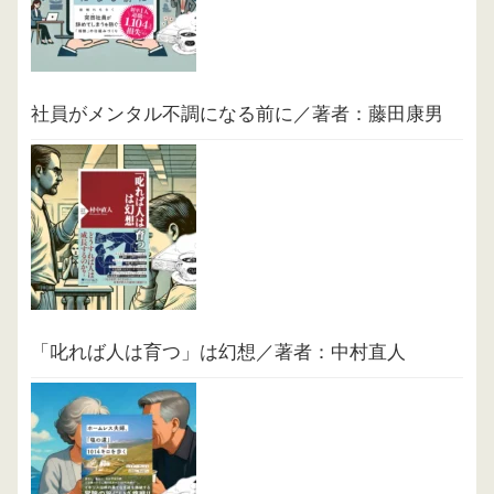
社員がメンタル不調になる前に／著者：藤田康男
「叱れば人は育つ」は幻想／著者：中村直人