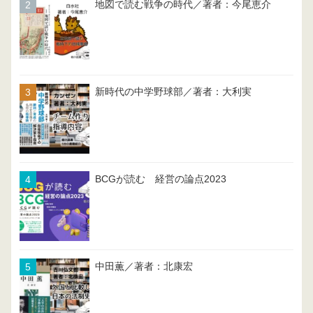
地図で読む戦争の時代／著者：今尾恵介
新時代の中学野球部／著者：大利実
BCGが読む 経営の論点2023
中田薫／著者：北康宏