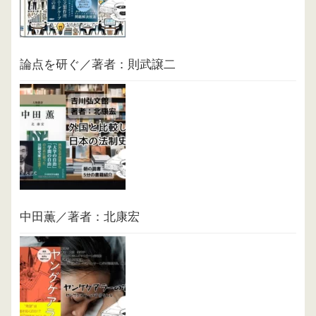
論点を研ぐ／著者：則武譲二
中田薫／著者：北康宏