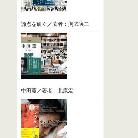
論点を研ぐ／著者：則武譲二
中田薫／著者：北康宏