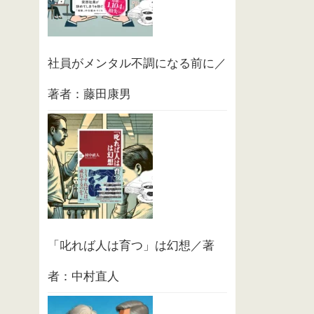
社員がメンタル不調になる前に／
著者：藤田康男
「叱れば人は育つ」は幻想／著
者：中村直人