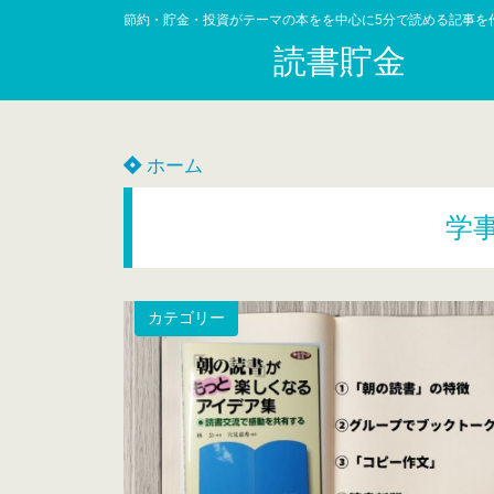
節約・貯金・投資がテーマの本をを中心に5分で読める記事を
読書貯金
ホーム
学
カテゴリー