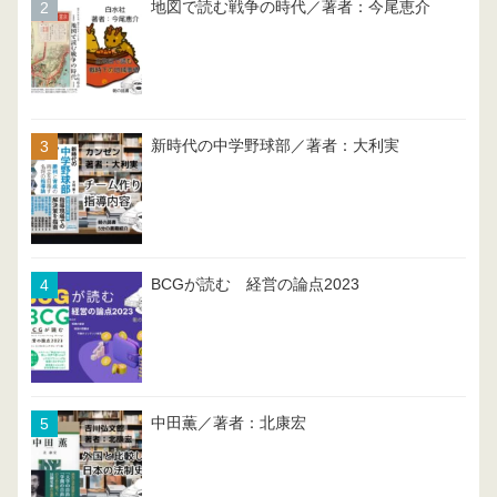
地図で読む戦争の時代／著者：今尾恵介
新時代の中学野球部／著者：大利実
BCGが読む 経営の論点2023
中田薫／著者：北康宏