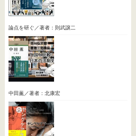
論点を研ぐ／著者：則武譲二
中田薫／著者：北康宏