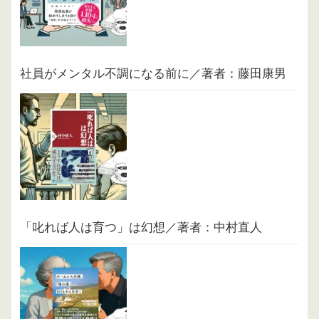
社員がメンタル不調になる前に／著者：藤田康男
「叱れば人は育つ」は幻想／著者：中村直人