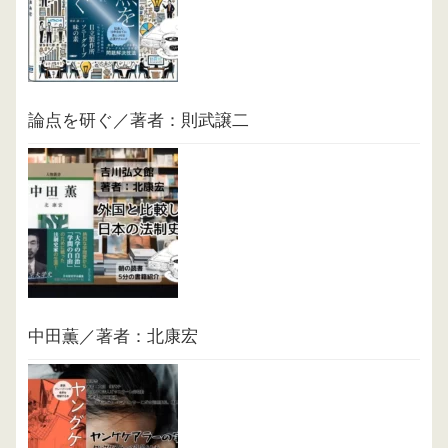
論点を研ぐ／著者：則武譲二
中田薫／著者：北康宏