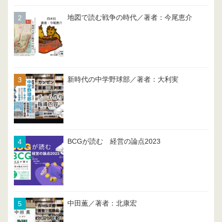
地図で読む戦争の時代／著者：今尾恵介
新時代の中学野球部／著者：大利実
BCGが読む 経営の論点2023
中田薫／著者：北康宏