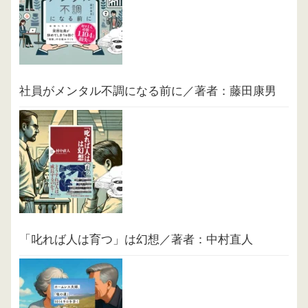
社員がメンタル不調になる前に／著者：藤田康男
「叱れば人は育つ」は幻想／著者：中村直人