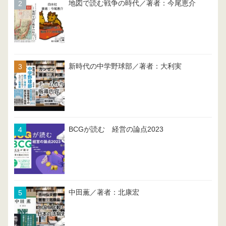
地図で読む戦争の時代／著者：今尾恵介
新時代の中学野球部／著者：大利実
BCGが読む 経営の論点2023
中田薫／著者：北康宏