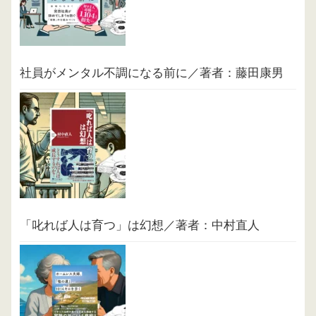
社員がメンタル不調になる前に／著者：藤田康男
「叱れば人は育つ」は幻想／著者：中村直人