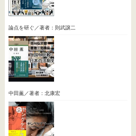
論点を研ぐ／著者：則武譲二
中田薫／著者：北康宏