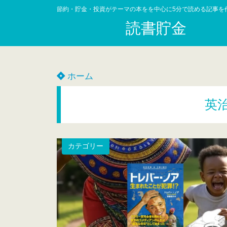
節約・貯金・投資がテーマの本をを中心に5分で読める記事を
読書貯金
ホーム
英
カテゴリー