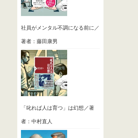
社員がメンタル不調になる前に／
著者：藤田康男
「叱れば人は育つ」は幻想／著
者：中村直人