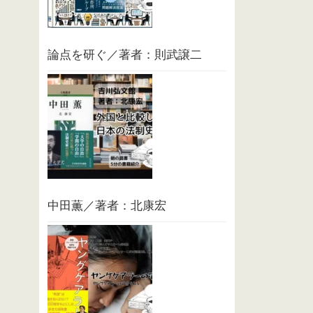
論点を研ぐ／著者：則武譲二
中田薫／著者：北康宏