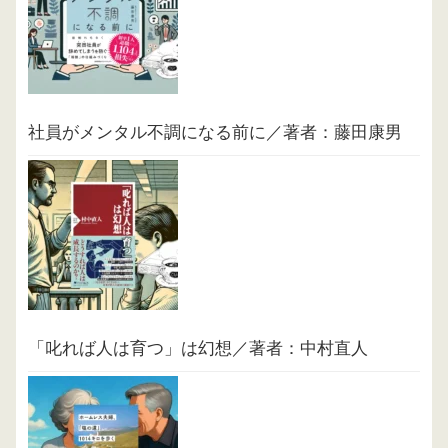
社員がメンタル不調になる前に／著者：藤田康男
「叱れば人は育つ」は幻想／著者：中村直人