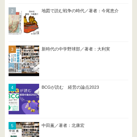
地図で読む戦争の時代／著者：今尾恵介
新時代の中学野球部／著者：大利実
BCGが読む 経営の論点2023
中田薫／著者：北康宏