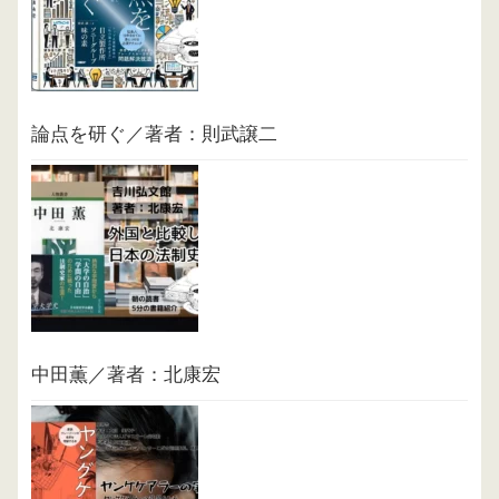
論点を研ぐ／著者：則武譲二
中田薫／著者：北康宏