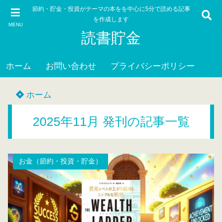
節約・貯金・投資がテーマの本をを中心に5分で読める記事
を作成します
MENU
読書貯金
ホーム
お問い合わせ
プライバシーポリシー
ホーム
2025年11月 発刊の記事一覧
お金（節約・投資・貯金）