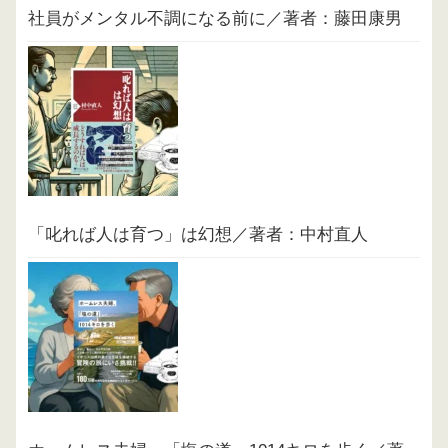
社員がメンタル不調になる前に／著者：藤田康男
「叱れば人は育つ」は幻想／著者：中村直人