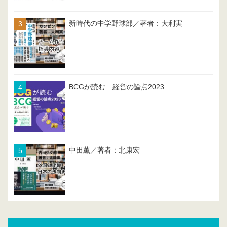
新時代の中学野球部／著者：大利実
BCGが読む 経営の論点2023
中田薫／著者：北康宏