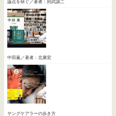
論点を研ぐ／著者：則武譲二
中田薫／著者：北康宏
ヤングケアラーの歩き方