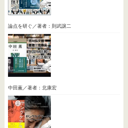
論点を研ぐ／著者：則武譲二
中田薫／著者：北康宏