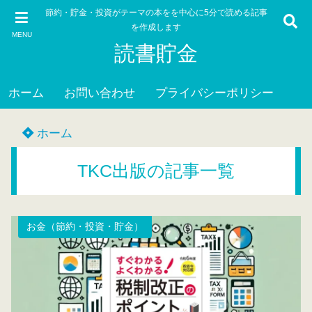
節約・貯金・投資がテーマの本をを中心に5分で読める記事
を作成します
MENU
読書貯金
ホーム
お問い合わせ
プライバシーポリシー
ホーム
TKC出版の記事一覧
お金（節約・投資・貯金）