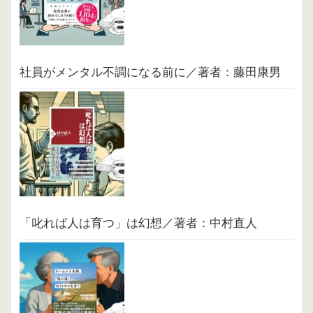
社員がメンタル不調になる前に／著者：藤田康男
「叱れば人は育つ」は幻想／著者：中村直人