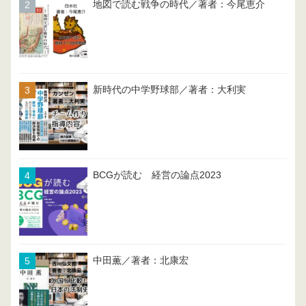
地図で読む戦争の時代／著者：今尾恵介
新時代の中学野球部／著者：大利実
BCGが読む 経営の論点2023
中田薫／著者：北康宏