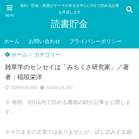
節約・貯金・投資がテーマの本をを中心に5分で読める記事
を作成します
MENU
読書貯金
ホーム
お問い合わせ
プライバシーポリシー
ホーム
カテゴリー
雑草学のセンセイは「みちくさ研究家」／著
者：稲垣栄洋
2025年9月28日
2024年1月23日
※ 毎朝、5分以内で読める書籍の紹介記事を公開しま
す。
※そのままの文章ではありませんが、試し読みする感