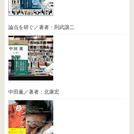
論点を研ぐ／著者：則武譲二
中田薫／著者：北康宏