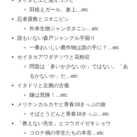
タイヌビエと漫才コンビ
田植えガール、参上…etc
忍者屋敷とコオニビシ
外来生物ジャンボタニシ…etc
誰もいない森戸ジャングル芋掘り
一番おいしい農作物は誰の手に？…etc
セイタカアワダチソウと花粉症
問題は「多いか少ないか」ではない。「あ
るかないか」だ…etc
イタドリと左腕の古傷
鎌は危険！…etc
メリケンカルカヤと青春18きっぷの旅
そばとうどんと青春18きっぷ…etc
「教えない先生」とコウガイゼキショウ
コロナ禍の学生たちの本音…etc