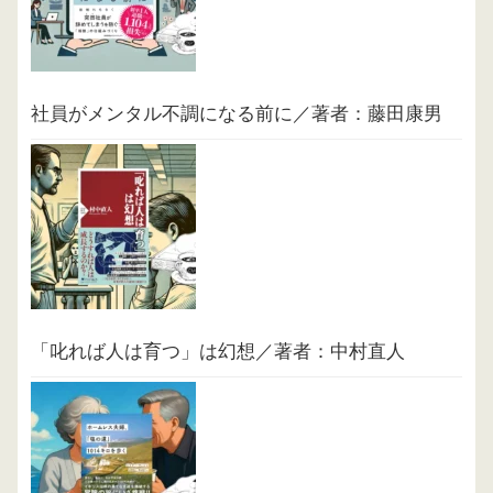
社員がメンタル不調になる前に／著者：藤田康男
「叱れば人は育つ」は幻想／著者：中村直人