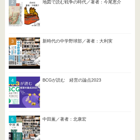
地図で読む戦争の時代／著者：今尾恵介
新時代の中学野球部／著者：大利実
BCGが読む 経営の論点2023
中田薫／著者：北康宏