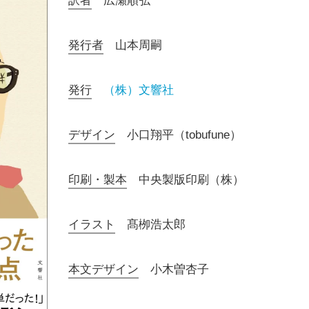
訳者
広瀬順弘
発行者
山本周嗣
発行
（株）文響社
デザイン
小口翔平（tobufune）
印刷・製本
中央製版印刷（株）
イラスト
髙栁浩太郎
本文デザイン
小木曽杏子