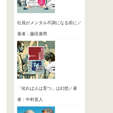
社員がメンタル不調になる前に／
著者：藤田康男
「叱れば人は育つ」は幻想／著
者：中村直人