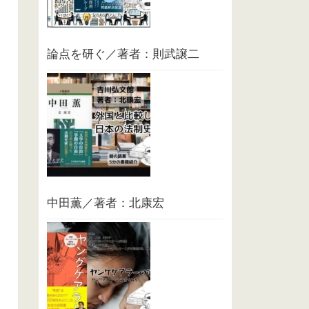
論点を研ぐ／著者：則武譲二
中田薫／著者：北康宏