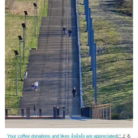
Your coffee donations and likes 👍👍👍 are appreci
a
ted
による