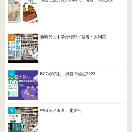
地図で読む戦争の時代／著者：今尾恵介
新時代の中学野球部／著者：大利実
BCGが読む 経営の論点2023
中田薫／著者：北康宏