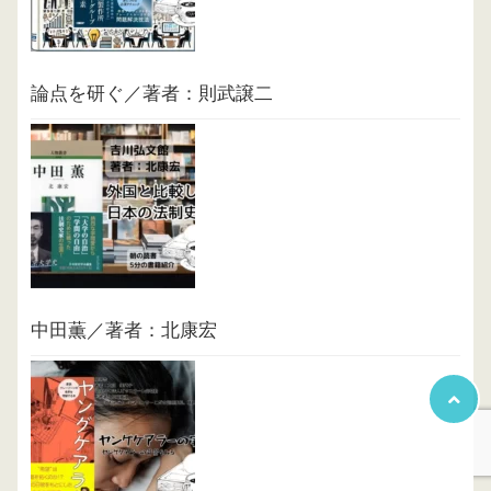
論点を研ぐ／著者：則武譲二
中田薫／著者：北康宏