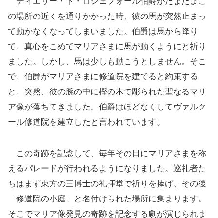
ティエリー・ド・ロシェフォール伯爵がたまたまこ
の場所の近くを通りかかった時、彼の馬が突然止まっ
て動かなくなってしまいました。伯爵は馬から降り
て、真心をこめてマリアさまに馬が動くようにと祈り
ました。しかし、馬は少しも動こうとしません。そこ
で、伯爵がマリアさまに修道院を建てると約束する
と、突然、彼の腕の中に樫の木で彫られた聖なるマリ
ア像が落ちてきました。伯爵はほどなくしてヴァルク
ール修道院を建立したと言われています。
この奇跡を記念して、毎年その日にマリアさまを称
えるパレードが行われるようになりました。巡礼者た
ちはまず東方の三博士の礼拝堂で祈りを捧げ、その後
「修道院の小庭」と名付けられた場所に集まります。
そこでマリア像発見の奇跡を記念する劇が演じられま