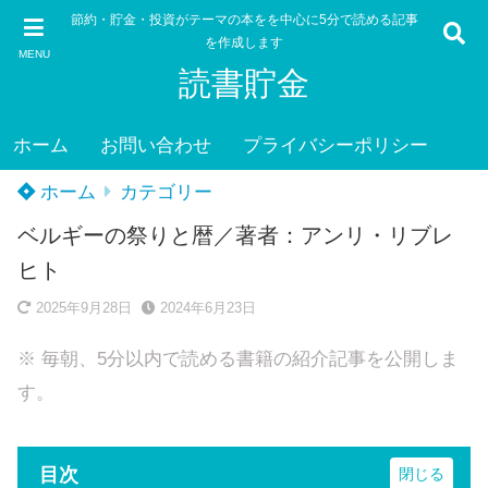
節約・貯金・投資がテーマの本をを中心に5分で読める記事
を作成します
MENU
読書貯金
ホーム
お問い合わせ
プライバシーポリシー
ホーム
カテゴリー
ベルギーの祭りと暦／著者：アンリ・リブレ
ヒト
2025年9月28日
2024年6月23日
※ 毎朝、5分以内で読める書籍の紹介記事を公開しま
す。
目次