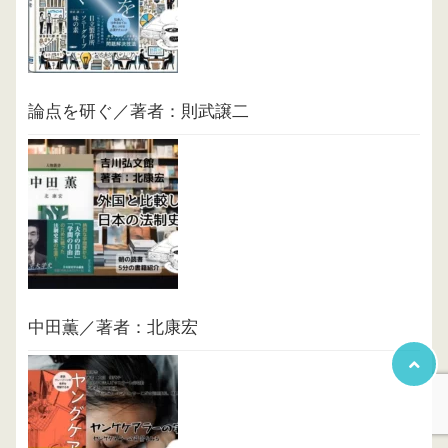
論点を研ぐ／著者：則武譲二
中田薫／著者：北康宏