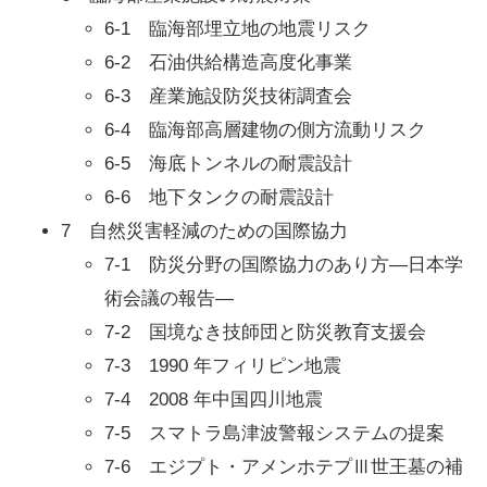
6-1 臨海部埋立地の地震リスク
6-2 石油供給構造高度化事業
6-3 産業施設防災技術調査会
6-4 臨海部高層建物の側方流動リスク
6-5 海底トンネルの耐震設計
6-6 地下タンクの耐震設計
7 自然災害軽減のための国際協力
7-1 防災分野の国際協力のあり方―日本学
術会議の報告―
7-2 国境なき技師団と防災教育支援会
7-3 1990 年フィリピン地震
7-4 2008 年中国四川地震
7-5 スマトラ島津波警報システムの提案
7-6 エジプト・アメンホテプⅢ世王墓の補