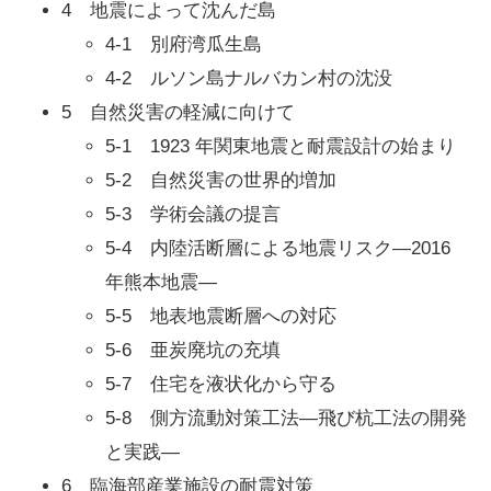
4 地震によって沈んだ島
4-1 別府湾瓜生島
4-2 ルソン島ナルバカン村の沈没
5 自然災害の軽減に向けて
5-1 1923 年関東地震と耐震設計の始まり
5-2 自然災害の世界的増加
5-3 学術会議の提言
5-4 内陸活断層による地震リスク―2016
年熊本地震―
5-5 地表地震断層への対応
5-6 亜炭廃坑の充填
5-7 住宅を液状化から守る
5-8 側方流動対策工法―飛び杭工法の開発
と実践―
6 臨海部産業施設の耐震対策