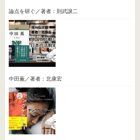
論点を研ぐ／著者：則武譲二
中田薫／著者：北康宏