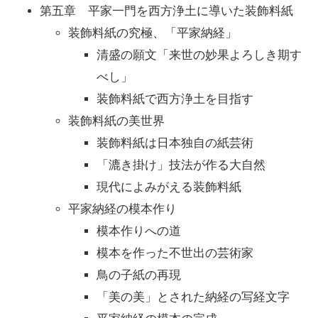
第五章 平家一門を西方浄土に導いた装飾料紙
装飾料紙の究極、「平家納経」
清盛の願文「来世の妙果よろしき期す
べし」
装飾料紙で西方浄土を目指す
装飾料紙の美世界
装飾料紙は日本独自の紙芸術
「漉き掛け」技法が作る大自然
現代によみがえる装飾料紙
平家納経の模本作り
模本作りへの道
模本を作った不世出の芸術家
鳥の子紙の再現
「美の美」とされた納経の写経文字