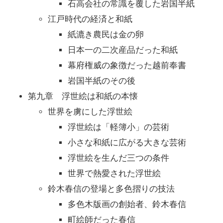
石高会社の常識を覆した岩国半紙
江戸時代の経済と和紙
紙漉き農民は金の卵
日本一の二次産品だった和紙
幕府権威の象徴だった越前奉書
岩国半紙のその後
第九章 浮世絵は和紙の本懐
世界を虜にした浮世絵
浮世絵は「軽簿小」の芸術
小さな和紙に広がる大きな芸術
浮世絵を生んだ三つの条件
世界で熱愛された浮世絵
鈴木春信の登場と多色摺りの技法
多色木版画の創始者、鈴木春信
町絵師だった春信