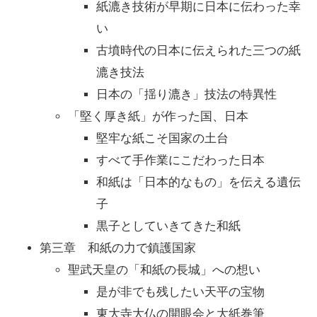
紙漉き技術が早期に日本に伝わった幸
い
古墳時代の日本に伝えられた三つの紙
漉き技法
日本の「揺り漉き」技法の特異性
「堅く厚き紙」が作った国、日本
堅牢な紙こそ国家の土台
すべて手作業にこだわった日本
和紙は「日本的なもの」を伝える遺伝
子
黒子としていきてきた和紙
第三章 和紙の力で鎮護国家
聖武天皇の「和紙の長城」への想い
是が非でも残したい天平の宝物
東大寺大仏の開眼会と大紙巻筆