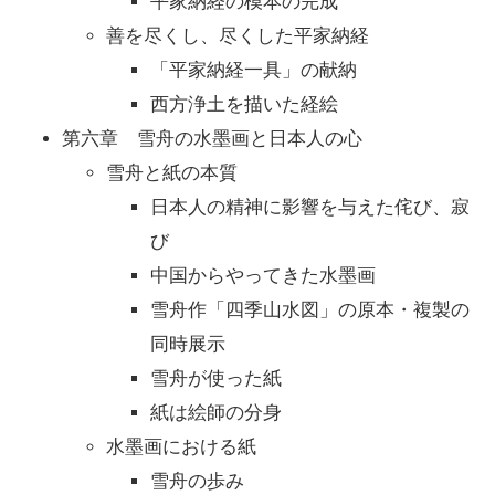
平家納経の模本の完成
善を尽くし、尽くした平家納経
「平家納経一具」の献納
西方浄土を描いた経絵
第六章 雪舟の水墨画と日本人の心
雪舟と紙の本質
日本人の精神に影響を与えた侘び、寂
び
中国からやってきた水墨画
雪舟作「四季山水図」の原本・複製の
同時展示
雪舟が使った紙
紙は絵師の分身
水墨画における紙
雪舟の歩み