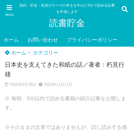
節約・貯金・投資がテーマの本をを中心に5分で読める記事
を作成します
MENU
読書貯金
ホーム
お問い合わせ
プライバシーポリシー
ホーム
カテゴリー
日本史を支えてきた和紙の話／著者：朽見行
雄
2025年9月28日
2023年11月17日
※ 毎朝、5分以内で読める書籍の紹介記事を公開しま
す。
※そのままの文章ではありませんが、試し読みする感