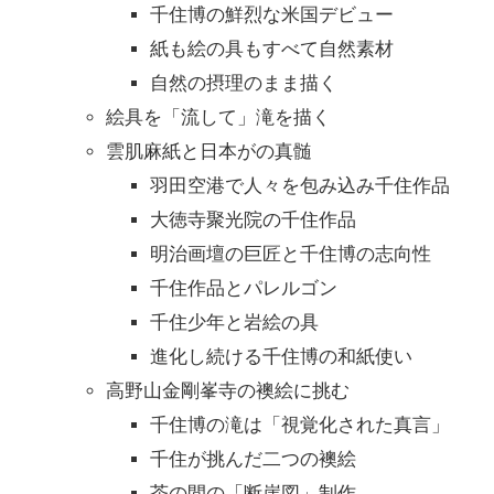
千住博の鮮烈な米国デビュー
紙も絵の具もすべて自然素材
自然の摂理のまま描く
絵具を「流して」滝を描く
雲肌麻紙と日本がの真髄
羽田空港で人々を包み込み千住作品
大徳寺聚光院の千住作品
明治画壇の巨匠と千住博の志向性
千住作品とパレルゴン
千住少年と岩絵の具
進化し続ける千住博の和紙使い
高野山金剛峯寺の襖絵に挑む
千住博の滝は「視覚化された真言」
千住が挑んだ二つの襖絵
茶の間の「断崖図」制作