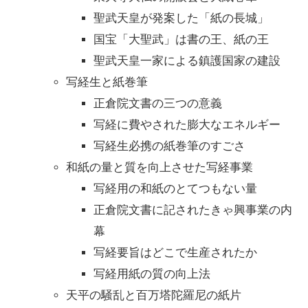
聖武天皇が発案した「紙の長城」
国宝「大聖武」は書の王、紙の王
聖武天皇一家による鎮護国家の建設
写経生と紙巻筆
正倉院文書の三つの意義
写経に費やされた膨大なエネルギー
写経生必携の紙巻筆のすごさ
和紙の量と質を向上させた写経事業
写経用の和紙のとてつもない量
正倉院文書に記されたきゃ興事業の内
幕
写経要旨はどこで生産されたか
写経用紙の質の向上法
天平の騒乱と百万塔陀羅尼の紙片