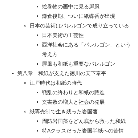
絵巻物の画中に見る屛風
鎌倉後期、ついに紙蝶番が出現
日本の芸術はパレルゴンで成り立っている
日本美術の工芸性
西洋社会にある「パレルゴン」という
考え方
屛風も和紙も重要なパレルゴン
第八章 和紙が支えた徳川の天下泰平
江戸時代は和紙の時代
戦乱の終わりと和紙の躍進
文書数の増大と社会の発展
紙専売制で生き残った岩国藩
周防岩国藩をどん底から救った和紙
特Aクラスだった岩国半紙への苦情