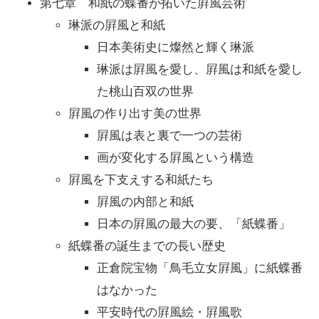
第七章 和紙の蝶番が拓いた屛風芸術
琳派の屛風と和紙
日本美術史に燦然と輝く琳派
琳派は屛風を愛し、屛風は和紙を愛し
た桃山百双の世界
屛風の作り出す美の世界
屛風は表と裏で一つの芸術
画が変化する屛風という構造
屛風を下支えする和紙たち
屛風の内部と和紙
日本の屛風の最大の要、「紙蝶番」
紙蝶番の誕生までの長い歴史
正倉院宝物「鳥毛立女屛風」に紙蝶番
はなかった
平安時代の屛風絵・屛風歌