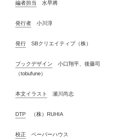
編者担当
水早將
発行者
小川淳
発行
SBクリエイティブ（株）
ブックデザイン
小口翔平、後藤司
（tobufune）
本文イラスト
瀬川尚志
DTP
（株）RUHIA
校正
ペーパーハウス