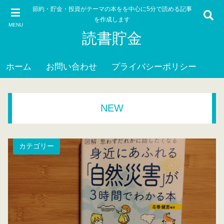
節約・貯金・投資がテーマの本をを中心に5分で読める記事
を作成します
MENU
読書貯金
ホーム
お問い合わせ
プライバシーポリシー
NEW
カテゴリー