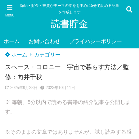
節約・貯金・投資がテーマの本をを中心に5分で読める記事
を作成します
MENU
読書貯金
ホーム
お問い合わせ
プライバシーポリシー
ホーム
カテゴリー
スペース・コロニー 宇宙で暮らす方法／監
修：向井千秋
2025年9月28日
2023年10月11日
※ 毎朝、5分以内で読める書籍の紹介記事を公開しま
す。
※そのままの文章ではありませんが、試し読みする感