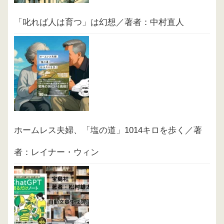
「叱れば人は育つ」は幻想／著者：中村直人
ホームレス夫婦、「塩の道」1014キロを歩く／著
者：レイナー・ウィン