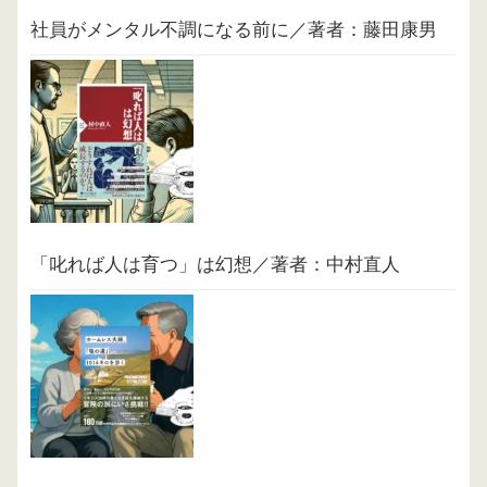
社員がメンタル不調になる前に／著者：藤田康男
「叱れば人は育つ」は幻想／著者：中村直人