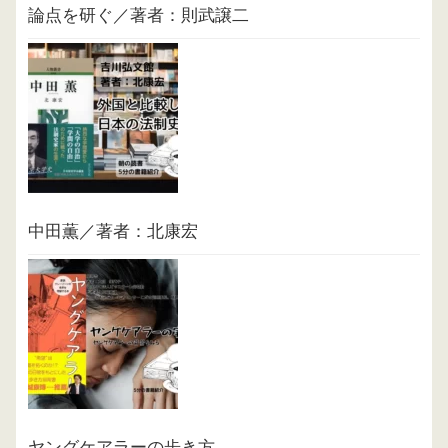
論点を研ぐ／著者：則武譲二
中田薫／著者：北康宏
ヤングケアラーの歩き方