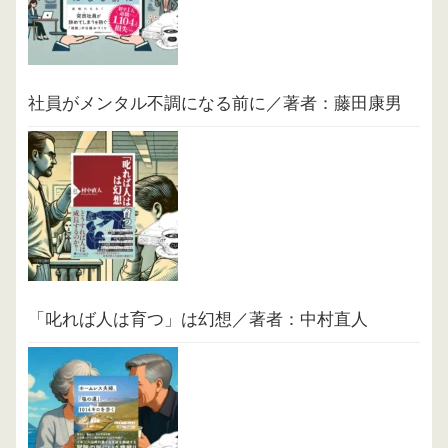
社員がメンタル不調になる前に／著者：藤田康男
「叱れば人は育つ」は幻想／著者：中村直人