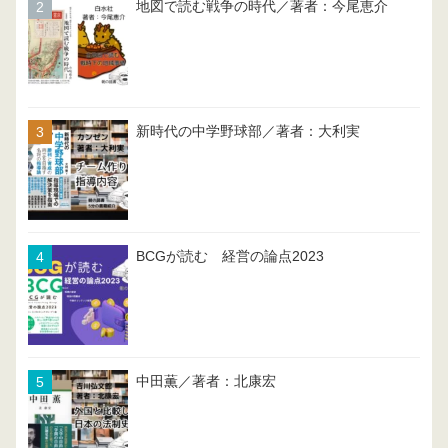
地図で読む戦争の時代／著者：今尾恵介
新時代の中学野球部／著者：大利実
BCGが読む 経営の論点2023
中田薫／著者：北康宏