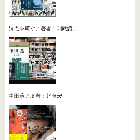
論点を研ぐ／著者：則武譲二
中田薫／著者：北康宏