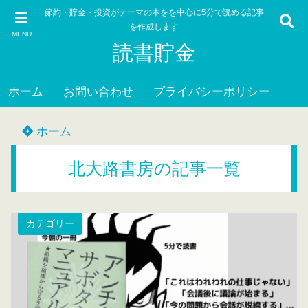
節約・貯金・投資がテーマの本をを中心に5分で読める記事
を作成します
MENU
読書貯金
ホーム
お問い合わせ
プライバシーポリシー
ホーム
北大路書房の記事一覧
カテゴリー