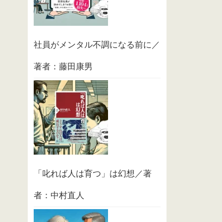
社員がメンタル不調になる前に／
著者：藤田康男
「叱れば人は育つ」は幻想／著
者：中村直人