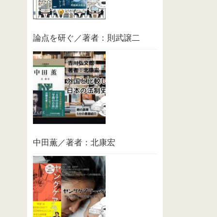
論点を研ぐ／著者：則武譲二
中田薫／著者：北康宏