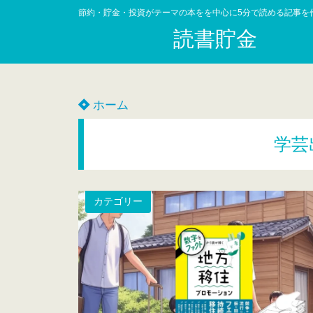
節約・貯金・投資がテーマの本をを中心に5分で読める記事を
読書貯金
ホーム
学芸
カテゴリー