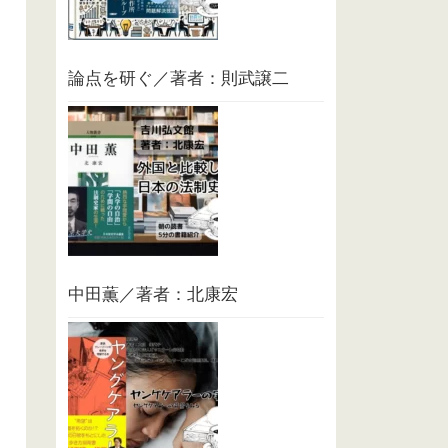
論点を研ぐ／著者：則武譲二
中田薫／著者：北康宏