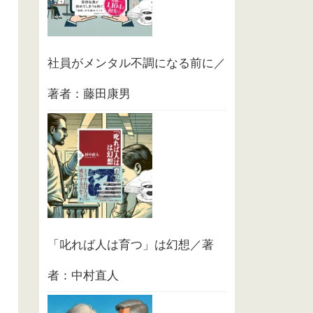
社員がメンタル不調になる前に／
著者：藤田康男
「叱れば人は育つ」は幻想／著
者：中村直人