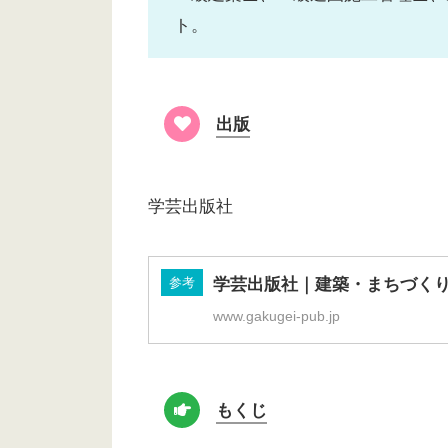
ト。
出版
学芸出版社
参考
学芸出版社｜建築・まちづく
www.gakugei-pub.jp
もくじ