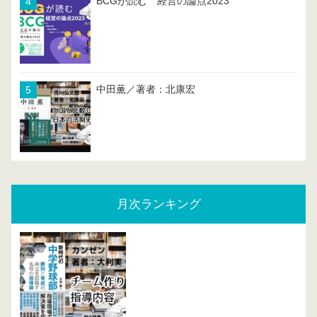
BCGが読む 経営の論点2023
中田薫／著者：北康宏
月次ランキング