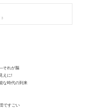
イト
―それが脳
見えに!
能な時代の到来
集団ですごい