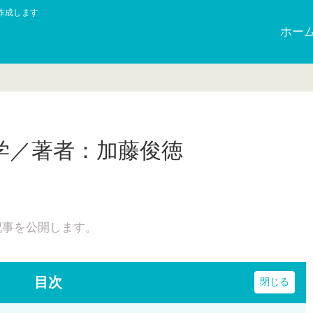
作成します
ホー
学／著者：加藤俊徳
記事を公開します。
目次