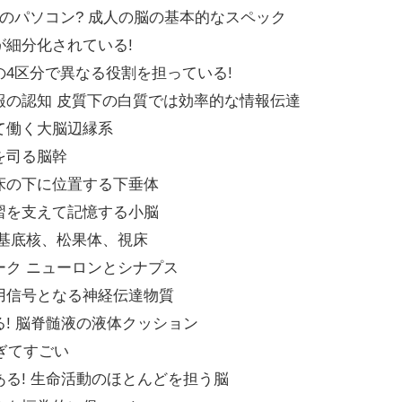
のパソコン? 成人の脳の基本的なスペック
が細分化されている!
4区分で異なる役割を担っている!
報の認知 皮質下の白質では効率的な情報伝達
て働く大脳辺縁系
を司る脳幹
床の下に位置する下垂体
習を支えて記憶する小脳
脳基底核、松果体、視床
ーク ニューロンとシナプス
用信号となる神経伝達物質
! 脳脊髄液の液体クッション
すぎてすごい
る! 生命活動のほとんどを担う脳