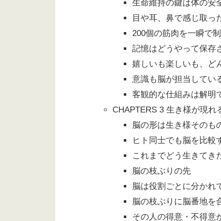
生命維持の鍵は体の安
目や耳、鼻で感じ取っ
200個の筋肉を一瞬で
記憶はどうやって保存
嬉しいも楽しいも、ど
意識も脳が担当してい
客観的な仕組みは解明
CHAPTERS 3 生き様が現
脳の形は生き様そのも
ヒト同士でも脳を比較
これまでどう生きてき
脳の枝ぶりの先
脳は役割ごとに分かれ
脳の枝ぶりに脳番地を
その人の得意・不得意が