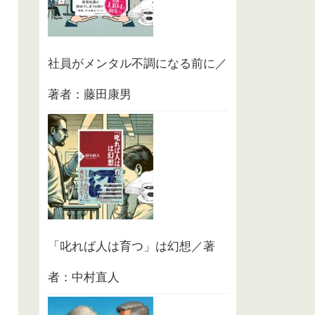
社員がメンタル不調になる前に／
著者：藤田康男
「叱れば人は育つ」は幻想／著
者：中村直人