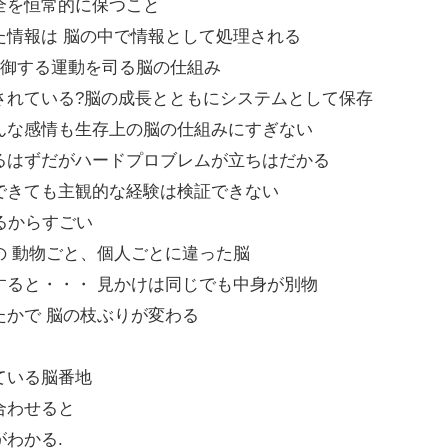
全を恒常的に保つこと
た情報は 脳の中で情報として処理される
制御する運動を司る脳の仕組み
されている?脳の成長とともにシステムとして保存
んな感情も生存上の脳の仕組みにすぎない
るはずだがハードプロブレムが立ちはだかる
できても主観的な経験は検証できない
れるからすごい
の 動物ごと、個人ごとに違った脳
すると・・・ 見かけは同じでも中身が別物
たかで 脳の枝ぶりが変わる
ている脳番地
合わせると
わかる.