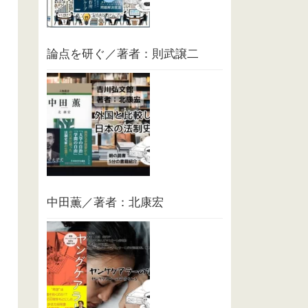
論点を研ぐ／著者：則武譲二
中田薫／著者：北康宏